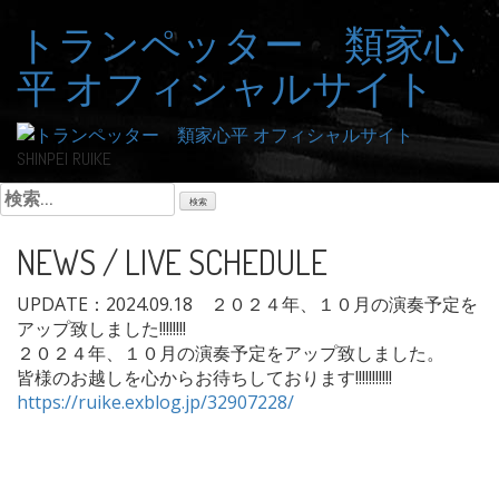
コ
トランペッター 類家心
ン
テ
平 オフィシャルサイト
ン
ツ
へ
ス
SHINPEI RUIKE
キ
検
ッ
索:
プ
NEWS / LIVE SCHEDULE
UPDATE：2024.09.18
２０２４年、１０月の演奏予定を
アップ致しました!!!!!!!!
２０２４年、１０月の演奏予定をアップ致しました。
皆様のお越しを心からお待ちしております!!!!!!!!!!!
https://ruike.exblog.jp/32907228/