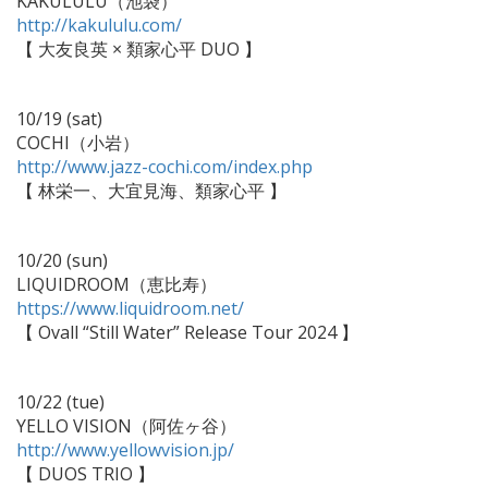
KAKULULU（池袋）
http://kakululu.com/
【 大友良英 × 類家心平 DUO 】
10/19 (sat)
COCHI（小岩）
http://www.jazz-cochi.com/index.php
【 林栄一、大宜見海、類家心平 】
10/20 (sun)
LIQUIDROOM（恵比寿）
https://www.liquidroom.net/
【 Ovall “Still Water” Release Tour 2024 】
10/22 (tue)
YELLO VISION（阿佐ヶ谷）
http://www.yellowvision.jp/
【 DUOS TRIO 】