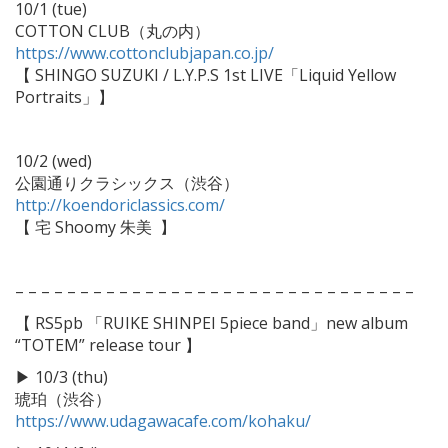
10/1 (tue)
COTTON CLUB（丸の内）
https://www.cottonclubjapan.co.jp/
【 SHINGO SUZUKI / L.Y.P.S 1st LIVE「Liquid Yellow
Portraits」】
10/2 (wed)
公園通りクラシックス（渋谷）
http://koendoriclassics.com/
【 宅 Shoomy 朱美
】
– – – – – – – – – – – – – – – – – – – – – – – – – – – – – – –
【 RS5pb 「RUIKE SHINPEI 5piece band」new album
“TOTEM” release tour 】
▶︎
10/3 (thu)
琥珀（渋谷）
https://www.udagawacafe.com/kohaku/