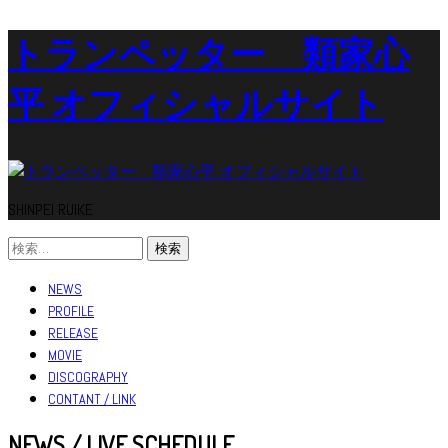
コ
トランペッター 類家心
ン
テ
平 オフィシャルサイト
ン
ツ
へ
ス
キ
SHINPEI RUIKE
ッ
検
プ
索:
NEWS
PROFILE
RELEASE
MOVIE
DISCOGRAPHY
CONTANT / LINK
NEWS / LIVE SCHEDULE