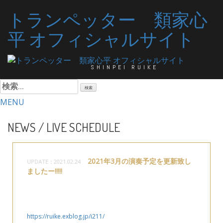
コ
トランペッター 類家心
ン
テ
平 オフィシャルサイト
ン
ツ
へ
SHINPEI RUIKE
ス
キ
検
ッ
索:
MENU
プ
NEWS / LIVE SCHEDULE
2021年3月の演奏予定を更新致し
UPDATE：2021.02.24
ましたー!!!!!
３月の演奏予定をアップしました。
緊急事態宣言で開演時間が変更になっている場合がございま
す。
https://ruike.exblog.jp/i211/